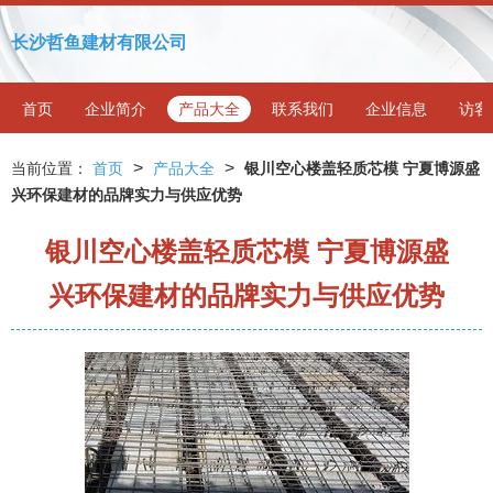
长沙哲鱼建材有限公司
首页
企业简介
产品大全
联系我们
企业信息
访客
>
>
当前位置：
首页
产品大全
银川空心楼盖轻质芯模 宁夏博源盛
兴环保建材的品牌实力与供应优势
银川空心楼盖轻质芯模 宁夏博源盛
兴环保建材的品牌实力与供应优势